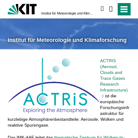
search
Institut für Meteorologie und Klimaforschung
Institut für Meteorologie und Klimaforschung
ACTRIS
(Aerosol,
Clouds and
Trace Gases
Research
Infrastructure)
ist die
europäische
Forschungsinfr
astruktur für
kurzlebige Atmosphärenbestandteile: Aerosole, Wolken und
reaktive Spurengase.
Das IMK-AAF leitet das
thematische Zentrum für Wolken-In-