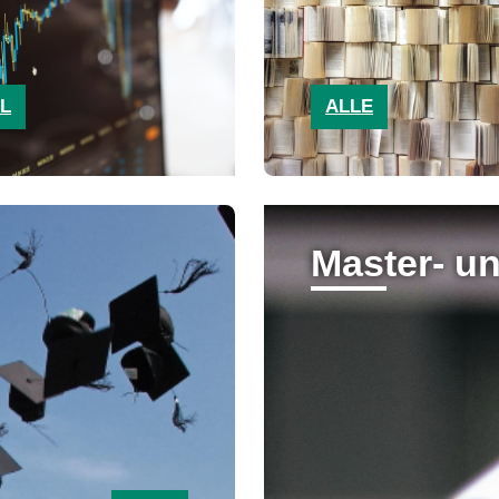
L
ALLE
Master- u