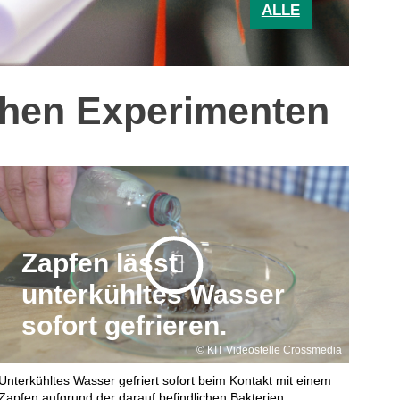
ALLE
achen Experimenten
Zapfen lässt
unterkühltes Wasser
sofort gefrieren.
KIT Videostelle Crossmedia
Unterkühltes Wasser gefriert sofort beim Kontakt mit einem
Zapfen aufgrund der darauf befindlichen Bakterien.