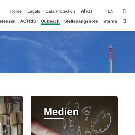
Navigation überspringen
sear
Home
Legals
Data Protection
EN
KIT
Star
etenzen
ACTRIS
Outreach
Stellenangebote
Interna
Medien