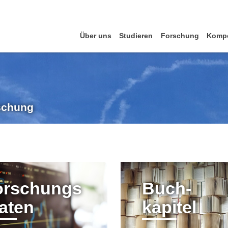
Über uns
Studieren
Forschung
Komp
rschung
orschungs
Buch-
aten
kapitel