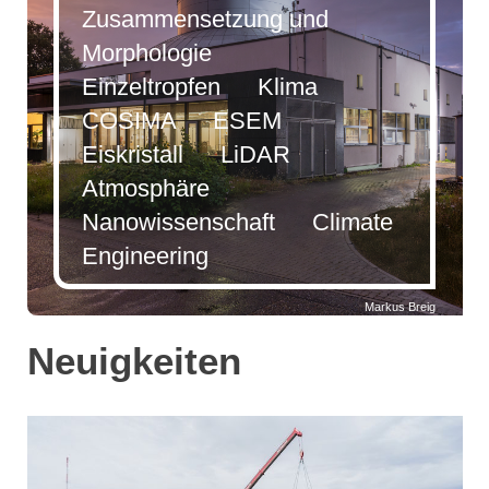
Zusammensetzung und
Morphologie
Einzeltropfen Klima
COSIMA ESEM
Eiskristall LiDAR
Atmosphäre
Nanowissenschaft Climate
Engineering
Markus Breig
Neuigkeiten