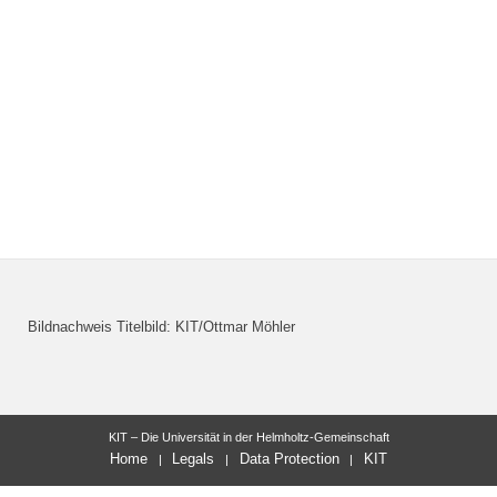
Bildnachweis Titelbild: KIT/Ottmar Möhler
KIT – Die Universität in der Helmholtz-Gemeinschaft
Home
Legals
Data Protection
KIT