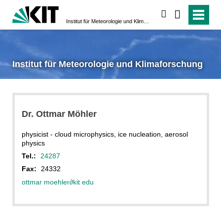
search
Institut für Meteorologie und Klimaforschung
Institut für Meteorologie und Klimaforschung
Dr. Ottmar Möhler
physicist - cloud microphysics, ice nucleation, aerosol
physics
Tel.:
24287
Fax:
24332
ottmar moehler
∂
kit edu